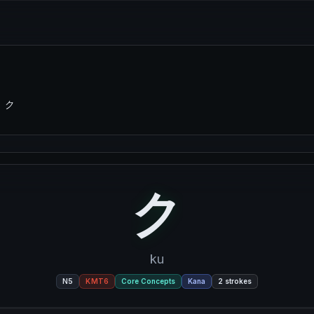
ク
ク
ク
ku
N5
KMT6
Core Concepts
Kana
2
strokes