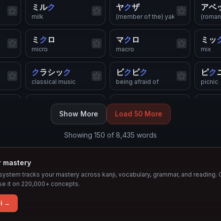
ミル
ク
ヤ
ク
ザ
アベ
milk
(member of the) yakuza
(roman
ミ
ク
ロ
マ
ク
ロ
ミッ
micro
macro
mix
ク
ラシッ
ク
ビ
ク
ビ
ク
ピ
ク
classical music
being afraid of
picnic
ネッ
ク
レス
ク
リスマス
プラ
Show More
Load 50 More
necklace
Christmas
plastic
Showing
150
of
8,435
words
ア
ク
セント
オリンピッ
ク
ロマ
accent (on a syllable, word)
Olympics
romant
r mastery
ス
ショッ
ク
チャッ
ク
マー
ystem tracks your mastery across kanji, vocabulary, grammar, and reading. 
shock (emotional)
zip fastener
mark
se it on 220,000+ concepts.
ノンフィ
ク
ション
ピー
ク
タ
ク
i →
nonfiction
peak
taxi