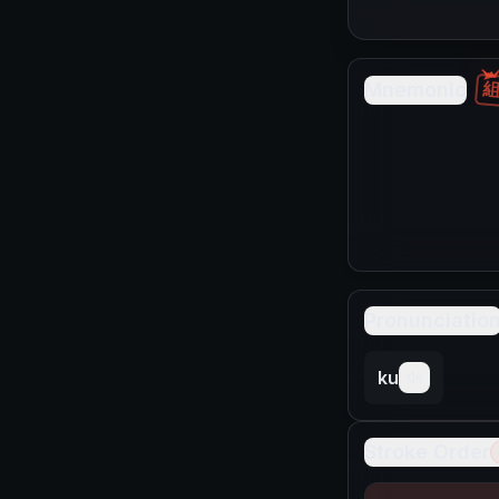
Mnemonic
Pronunciatio
ku
Stroke Order