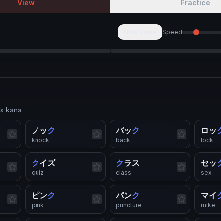
View
Practice
Hide Guide
Speed
is
kana
ノッ
ク
バッ
ク
ロッ
knock
back
lock
ク
イズ
ク
ラス
セッ
quiz
class
sex
ピン
ク
パン
ク
マイ
pink
puncture
mike