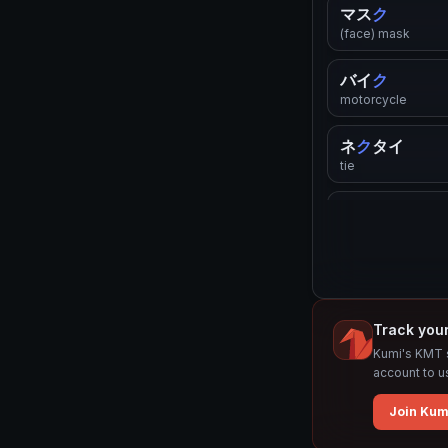
マス
ク
(face) mask
バイ
ク
motorcycle
ネ
ク
タイ
tie
テ
ク
ニッ
ク
technique
リ
ク
エスト
request
Track you
コンプレッ
ク
Kumi's KMT s
complex
account to u
ク
ッキー
Join Kum
cookie