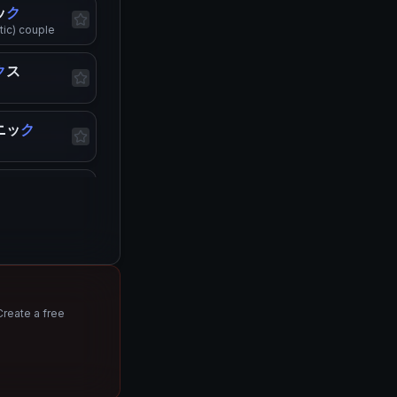
ッ
ク
tic) couple
ク
ス
ニッ
ク
スチッ
ク
ンチッ
ク
ic
ク
Create a free
シー