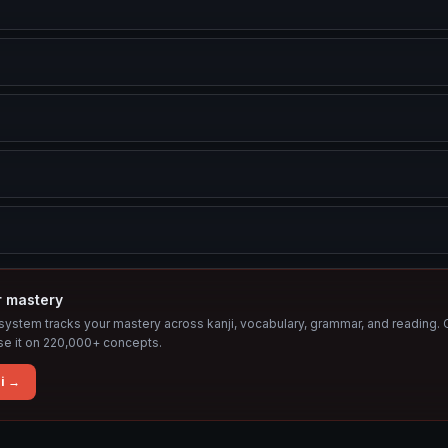
r mastery
ystem tracks your mastery across kanji, vocabulary, grammar, and reading. 
se it on 220,000+ concepts.
i →