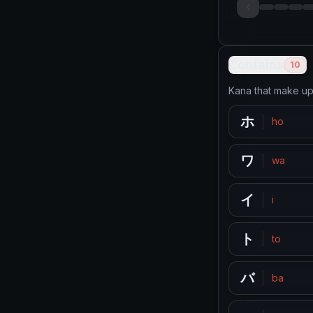
Contains
10
Kana that make up
ホ
ho
ワ
wa
イ
i
ト
to
バ
ba