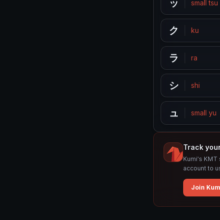
ッ
small tsu
ク
ku
ラ
ra
シ
shi
ュ
small yu
Track you
Kumi's KMT s
account to u
Join Kum