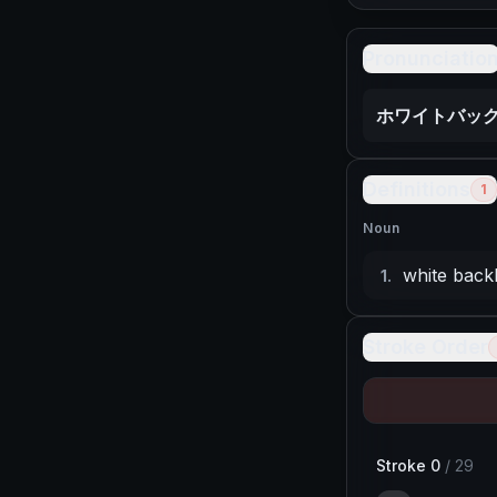
Pronunciatio
ホワイトバッ
Definitions
1
Noun
white back
1
.
Stroke Order
Stroke
0
/
29