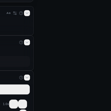
1.0
x